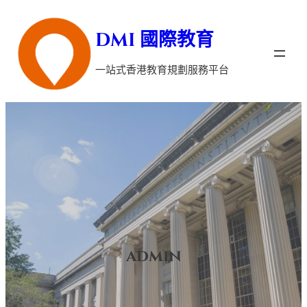
跳
DMI 國際教育
至
主
一站式香港教育規劃服務平台
要
內
容
admin