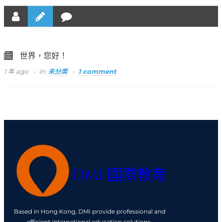
世界，您好！
1 年 ago
in:
未分类
1 comment
DMI 國際教育
Based in Hong Kong, DMI provide professional and
efficient international education solutions.