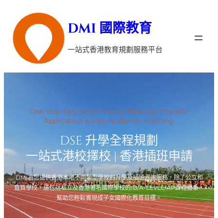
跳
DMI 國際教育
至
主
一站式香港教育規劃服務平台
要
內
容
One-stop Service for School Selection, Transfer
Your Tr
Application & DSE Academic Planning
DSE 升學全程規劃
一站式港校擇校 | 香港插班申請
I為您提供香港本地不同類型學校的升學及插班咨詢服務，除了公立和
DMI專注
校，還包括私立及香港著名國際學校的IB/A-LEVLE/AP課程體系，
三大國際
幫助您輕鬆實現成子女國際化教育目標。