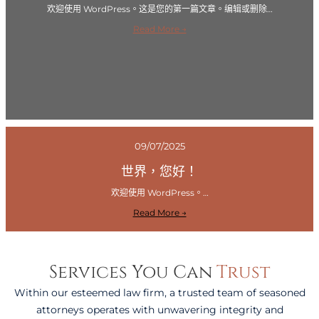
欢迎使用 WordPress。这是您的第一篇文章。编辑或删除…
:
Read More →
世
界
，
您
好
！
09/07/2025
世界，您好！
欢迎使用 WordPress。…
:
Read More →
世
界
，
Services You Can
Trust
您
好
Within our esteemed law firm, a trusted team of seasoned
！
attorneys operates with unwavering integrity and